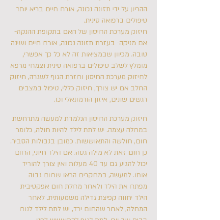
ההריון על ידי תזונה נכונה, אורח חיים בריא יותר
טיפולים ברפואה סינית.
חיזוק מערכת החיסון של האם בתקופת ההנקה-
אם מניקה- בעזרת תזונה נכונה, אורח חיים ושינה
טובה. מכיוון שבמציאות זה לא כל כך אפשרי,
מומלץ לשלב טיפולים ברפואה סינית וצמחי מרפא
לחיזוק מערכת החיסון וחזרת הגוף לשגרה, חיזוק
החלב אם יש צורך, חיזוק כללי, טיפול במצבים
רגשים שונים, איזון הורמונאלי וכו.
חיזוק מערכת החיסון הנלמדת למעשה מתרחשת
במחלה עצמה. יש לתת לילד להיות חולה, כלומר
חום, חולשה והתאוששות. כמובן בגבולות הסביר.
כן חום זאת לא מילה גסה. אם הילד חיוני, החום
יכול להגיע גם עד 40 מעלות ואין צורך להוריד
אותו. למעשה, במחקרים הראו שחום גבוה
מפתח את הילד ולאחר מחלת חום אפקטיבית
הילד יחווה קפיצת גדילה משמעותית. לאחר
המחלה, לאחר שהחום ירד, יש לתת לילד לנוח