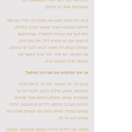
בבית עוד יום. לתת לגוף להתאושש לפני
ששולחים אותו לגן (חיות).
ביום הזה הגוף יטעין את המצברים, יכפיל את תאי
החיסון הקיימים לאחר שאיבד הרבה במחלה,
וייתן לגוף את היכולת להתמודד עם מזיקים
חדשים. אם לא נותנים לילד את היום הזה,
המחלה הבאה לא תאחר לבוא. לגבי ימי החופש
של ההורים- יום אחד יותר עדיף מאשר עוד
שלושה ימים בשבוע הבא...
אז איך מחזקים את מערכת החיסון?
קודם כל, ילד מאושר הוא ילד בריא! הרבה
חיבוקים, צחוק, טיולים בחוץ, ללכת יחף על
משטחים שונים, משחק וחופש מאד תורמים
לחיזוק מערכת החיסון בילדים ובתינוקות. הרבה
פעמים במהלך החיים והיום יום השוחק אנחנו לא
שמים דגש על זה.
תזונה. תנו לילדים פירות במקום ממתקים, המתוק