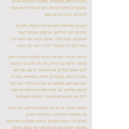
מערכת חיסון ממוקדת, שמכירה מחלות שונות
וממוקדת אליהן ספציפי, היא יודעת לזהות אותן
ולהלחם בהן ולהביס אותן.
מערכת שלישית היא מערכת נרכשת, נלמדת.
מזיקים כמו חיידקים ווירוסים נכנסים לגוף
ותוקפים, הגוף לומד אותם ולומד איך לנצח וכך
הוא רכש ידע ובעתיד יהיה לו יותר קל לנצח.
בניהם יש עוד מערכת שהיא למעשה חיסון חיצוני.
כלומר זריקה של חיידק מת או חלש כדי שהגוף
ילמד אותו בקלות, או לחילופין זריקה של תאי
מערכת חיסון שמכירים מחלה מסויימת. ההבדל
הוא שהחיסון המומת או מוחלש מלמד את הגוף
הלאה והחיסון של תאי חיסון חיצוניים הוא זמני
לחלוטין, כמו צבא מושכר לתקופה ספציפית.
כשאני מדבר על חיזוק מערכת החיסון, אני מדבר
על שלושת המערכות, בשלבים שונים.
קודם כל, חיזוק מערכת החיסון המולדת והנרכשת
מהאם- חיזוק מערכת החיסון של האם במהלך