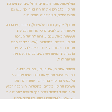
המלאכותי, סוכר, ממתקים, מחלישים את מערכת
החיסון ומגבירים את הליחה בגוף. כך יעשו גם
מוצרי החלב, חיטה לבנה ומוצרי סויה.
מה כן? ירקות, דגנים מלאים (!), קטניות, יש הרבה
אפשרויות ושילובים להכין ארוחות מלאות
וטעימות מאד, שגם עוזרות לחיזוק מערכת
החיסון בילדים ובתינוקות (אפשר לקבל ממני
מתכונים ורעיונות לגיוון).ובריאה. לכל גיל יש
הגבלות תזונתיות ויש לשים לב להתאים את
התזונה לגיל.
שמנים אתריים, אם בעיסוי, במי האמבט או
במבער. עיסוי ממריץ את הדם ומניע את נוזלי
הלימפה- החיסון- בגוף, דבר שעוזר לחיזוק
מערכת החיסון בילדים ובתינוקות. חוץ מזה המגע
מאד חשוב לתינוק וזאת דרך מצויינת לתת לו את
זה. אפשר להשתמש בשמן זית ושתי טיפות
לבנדר, לבנדר ניתן לשים גם באמבטיה עם שתי
טיפות עץ התה. במבער אפשר לשים שמן