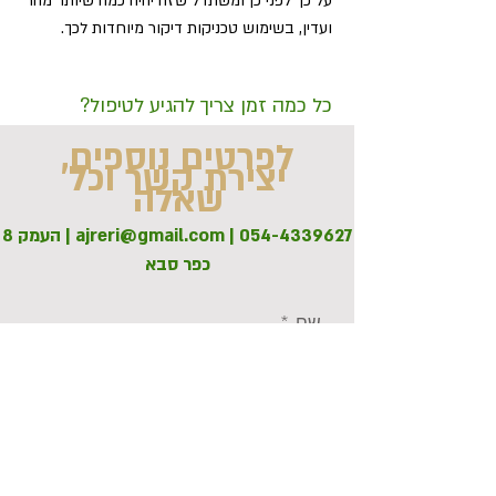
על כך לפני כן ומשתדל שזה יהיה כמה שיותר מהר
ועדין, בשימוש טכניקות דיקור מיוחדות לכך.
כל כמה זמן צריך להגיע לטיפול?
לפרטים נוספים,
יצירת קשר וכל
שאלה
054-4339627
|
ajreri@gmail.com
| העמק 8
כפר סבא
שם
מספר טלפון